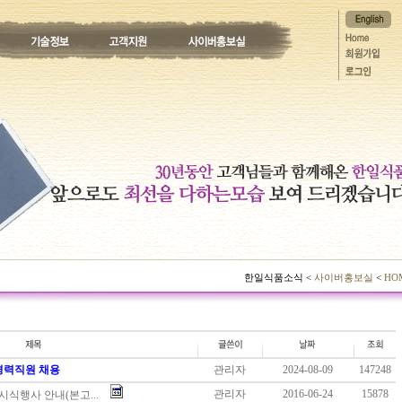
한일식품소식 <
사이버홍보실
<
HO
 경력직원 채용
관리자
2024-08-09
147248
관리자
2016-06-24
15878
시식행사 안내(본고...