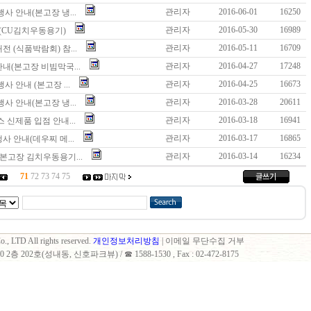
관리자
2016-06-01
16250
사 안내(본고장 냉...
관리자
2016-05-30
16989
내(CU김치우동용기)
관리자
2016-05-11
16709
전 (식품박람회) 참...
관리자
2016-04-27
17248
안내(본고장 비빔막국...
관리자
2016-04-25
16673
 안내 (본고장 ...
관리자
2016-03-28
20611
사 안내(본고장 냉...
관리자
2016-03-18
16941
 신제품 입점 안내...
관리자
2016-03-17
16865
 안내(데우찌 메...
관리자
2016-03-14
16234
(본고장 김치우동용기...
71
72
73
74
75
., LTD All rights reserved.
개인정보처리방침
| 이메일 무단수집 거부
 202호(성내동, 신호파크뷰) / ☎ 1588-1530 , Fax : 02-472-8175