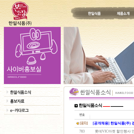
한일식품소식
[공개채용] 한일식품(주)
783
롯데VIC마켓 할인행사